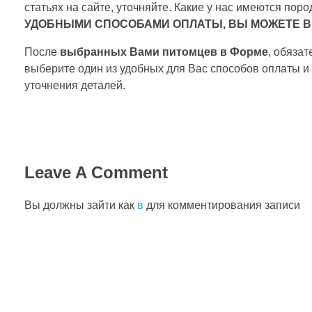
статьях на сайте, уточняйте. Какие у нас имеются по
УДОБНЫМИ СПОСОБАМИ ОПЛАТЫ, ВЫ МОЖЕТЕ В
После
выбранных Вами питомцев в Форме
, обяза
выберите один из удобных для Вас способов оплаты и
уточнения деталей.
Leave A Comment
Вы должны зайти как
в
для комментирования записи
ПОДПИСАТЬСЯ НА НОВОСТИ СОБЫТИЙ
Моя Ферма ОнЛайн - фермерский портал о сельском деле
Разведение домашнего скота, птиц и выращивание овощей он-лайн