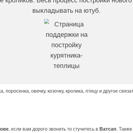
е кроликов. Весь процесс постройки нового
выкладывать на ютуб.
а, поросенка, овечку, козочку, кролика, птицу и другое связ
тове
, если вам дорого звонить то стучитесь в
Ватсап
. Также