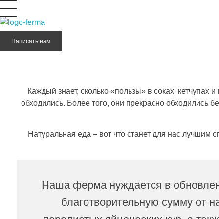
Моя Ферма ОнЛайн - фермерский портал о сельском деле
Разведение домашнего скота, птиц и выращивание овощей он-лайн
Написать нам
Каждый знает, сколько «пользы» в соках, кетчупах и
обходились. Более того, они прекрасно обходились бе
Натуральная еда – вот что станет для нас лучшим 
Наша ферма нуждается в обновлен
благотворительную сумму от на