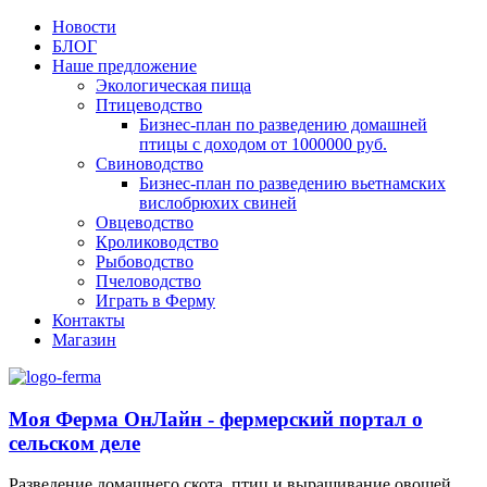
Новости
БЛОГ
Наше предложение
Экологическая пища
Птицеводство
Бизнес-план по разведению домашней
птицы с доходом от 1000000 руб.
Свиноводство
Бизнес-план по разведению вьетнамских
вислобрюхих свиней
Овцеводство
Кролиководство
Рыбоводство
Пчеловодство
Играть в Ферму
Контакты
Магазин
Моя Ферма ОнЛайн - фермерский портал о
сельском деле
Разведение домашнего скота, птиц и выращивание овощей